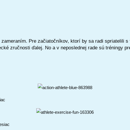
meraním. Pre začiatočníkov, ktorí by sa radi spriatelili s 
ké zručnosti ďalej. No a v neposlednej rade sú tréningy pre 
iac
esiac